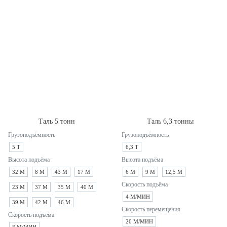
Таль 5 тонн
Таль 6,3 тонны
Грузоподъёмность
Грузоподъёмность
5 Т
6,3 Т
Высота подъёма
Высота подъёма
32 М
8 М
43 М
17 М
6 М
9 М
12,5 М
Скорость подъёма
23 М
37 М
35 М
40 М
4 М/МИН
39 М
42 М
46 М
Скорость перемещения
Скорость подъёма
20 М/МИН
8 М/МИН