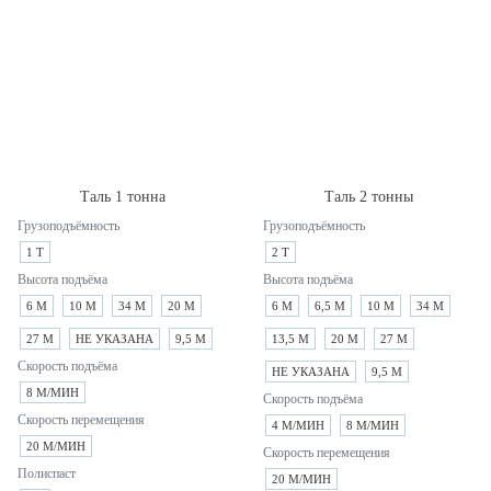
Таль 1 тонна
Таль 2 тонны
Грузоподъёмность
Грузоподъёмность
1 Т
2 Т
Высота подъёма
Высота подъёма
6 М
10 М
34 М
20 М
6 М
6,5 М
10 М
34 М
27 М
НЕ УКАЗАНА
9,5 М
13,5 М
20 М
27 М
Скорость подъёма
НЕ УКАЗАНА
9,5 М
8 М/МИН
Скорость подъёма
Скорость перемещения
4 М/МИН
8 М/МИН
20 М/МИН
Скорость перемещения
Полиспаст
20 М/МИН