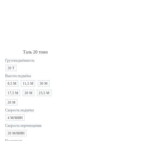
Таль 20 тонн
Грузоподъёмность
20 Т
Высота подъёма
8,5 М
11,5 М
30 М
17,5 М
20 М
23,5 М
26 М
Скорость подъёма
4 М/МИН
Скорость перемещения
20 М/МИН
Полиспаст