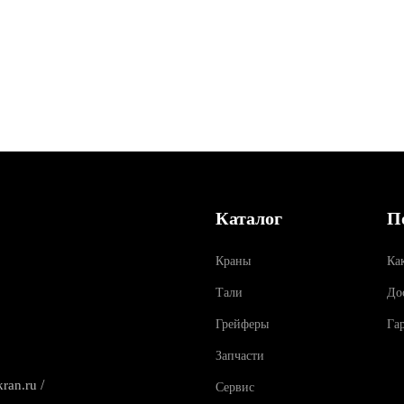
Каталог
П
Краны
Ка
Тали
До
Грейферы
Га
Запчасти
/
ran.ru
Сервис