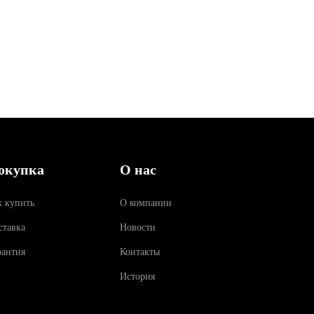
окупка
О нас
к купить
О компании
ставка
Новости
рантия
Контакты
История