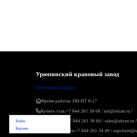
Урюпинский крановый завод
Персональный раздел
Время работы: ПН-ПТ 8-17
/
Купить таль:
+7 844 261 38 68
/
tali@ukran.ru
/
Купить кран:
+7 844 261 38 66
/
sales@ukran.ru
Войти
Корзина
Купить запчасти:
+7 844 261 34 49
/
zapchasti@u