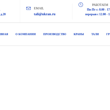
РАБОТАЕМ
EMAIL
,
Пн-Пт с: 8.00 - 17
tali@ukran.ru
д.20
перерыв с 12.00 - 1
АВНАЯ
О КОМПАНИИ
ПРОИЗВОДСТВО
КРАНЫ
ТАЛИ
Г