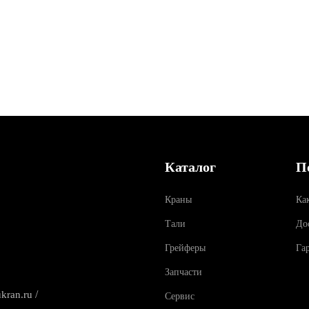
Каталог
П
Краны
Ка
Тали
До
Грейферы
Га
Запчасти
/
kran.ru
Сервис